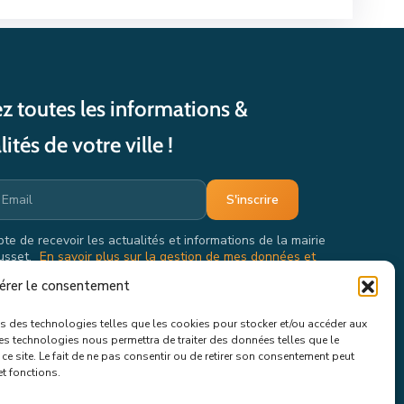
z toutes les informations &
lités de votre ville !
pte de recevoir les actualités et informations de la mairie
usset.
En savoir plus sur la gestion de mes données et
oits.
érer le consentement
ons des technologies telles que les cookies pour stocker et/ou accéder aux
ces technologies nous permettra de traiter des données telles que le
e site. Le fait de ne pas consentir ou de retirer son consentement peut
et fonctions.