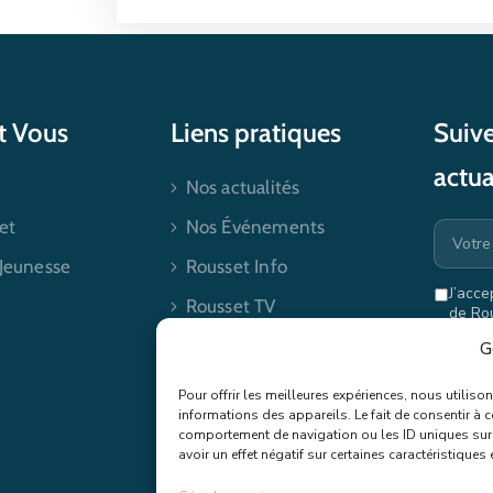
et Vous
Liens pratiques
Suive
actua
Nos actualités
et
Nos Événements
 Jeunesse
Rousset Info
J’acce
Rousset TV
de Ro
mes dr
Contactez-nous
G
Pour offrir les meilleures expériences, nous utilis
informations des appareils. Le fait de consentir à 
comportement de navigation ou les ID uniques sur c
avoir un effet négatif sur certaines caractéristiques 