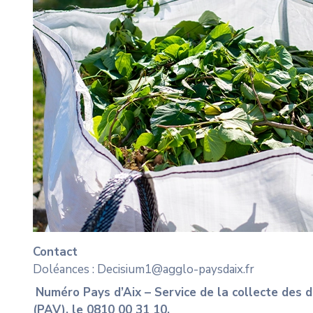
Contact
Doléances :
Decisium1@agglo-paysdaix.fr
Numéro Pays d’Aix – Service de la collecte des d
(PAV), le 0810 00 31 10.