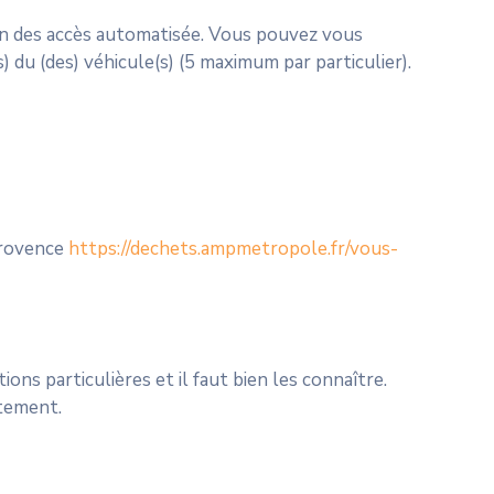
tion des accès automatisée. Vous pouvez vous
s) du (des) véhicule(s) (5 maximum par particulier).
Provence
https://dechets.ampmetropole.fr/vous-
ns particulières et il faut bien les connaître.
itement.