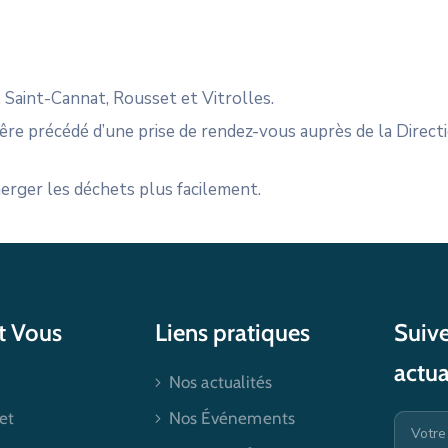
, Saint-Cannat, Rousset et Vitrolles.
t êre précédé d’une prise de rendez-vous auprès de la Direc
erger les déchets plus facilement.
et Vous
Liens pratiques
Suive
actua
Nos actualités
et
Nos Événements