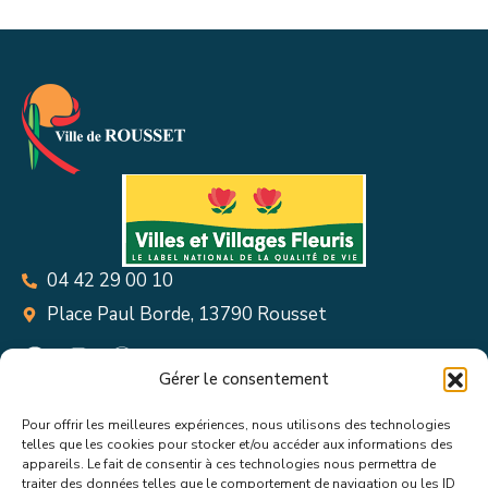
04 42 29 00 10
Place Paul Borde, 13790 Rousset
Gérer le consentement
Pour offrir les meilleures expériences, nous utilisons des technologies
Suivez toutes les informations &
telles que les cookies pour stocker et/ou accéder aux informations des
appareils. Le fait de consentir à ces technologies nous permettra de
traiter des données telles que le comportement de navigation ou les ID