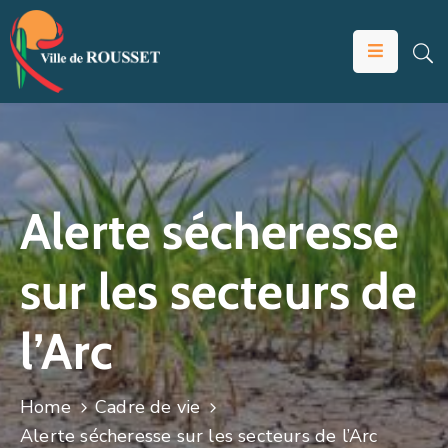
VOTRE
MAIRIE
VIVRE
À
ROUSSET
Alerte sécheresse
ÉDUCATION
sur les secteurs de
ET
JEUNESSE
l’Arc
SOLIDARITÉS
ÉCONOMIE
Home
Cadre de vie
ANIMATION
Alerte sécheresse sur les secteurs de l’Arc