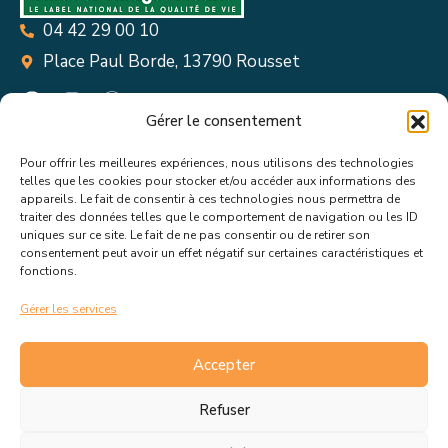
04 42 29 00 10
Place Paul Borde, 13790 Rousset
Gérer le consentement
Pour offrir les meilleures expériences, nous utilisons des technologies
Suivez toutes les informations &
telles que les cookies pour stocker et/ou accéder aux informations des
appareils. Le fait de consentir à ces technologies nous permettra de
actualités de votre ville !
traiter des données telles que le comportement de navigation ou les ID
uniques sur ce site. Le fait de ne pas consentir ou de retirer son
consentement peut avoir un effet négatif sur certaines caractéristiques et
fonctions.
Gérer les services
J’accepte de recevoir les actualités et informations de la
mairie de Rousset.
En savoir plus sur la gestion de mes
Accepter
données et mes droits.
Refuser