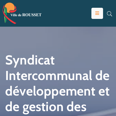
VOTRE
MAIRIE
VIVRE
À
ROUSSET
Syndicat
ÉDUCATION
Intercommunal de
ET
JEUNESSE
développement et
SOLIDARITÉS
ÉCONOMIE
de gestion des
ANIMATION