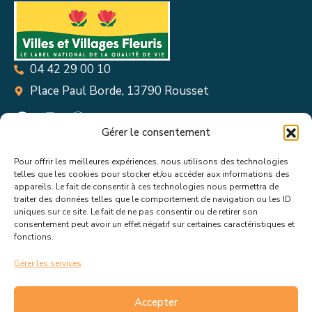
04 42 29 00 10
Place Paul Borde, 13790 Rousset
Gérer le consentement
Pour offrir les meilleures expériences, nous utilisons des technologies
Suivez toutes les informations &
telles que les cookies pour stocker et/ou accéder aux informations des
appareils. Le fait de consentir à ces technologies nous permettra de
actualités de votre ville !
traiter des données telles que le comportement de navigation ou les ID
uniques sur ce site. Le fait de ne pas consentir ou de retirer son
consentement peut avoir un effet négatif sur certaines caractéristiques et
fonctions.
Gérer les services
J’accepte de recevoir les actualités et informations de la
mairie de Rousset.
En savoir plus sur la gestion de mes
Accepter
données et mes droits.