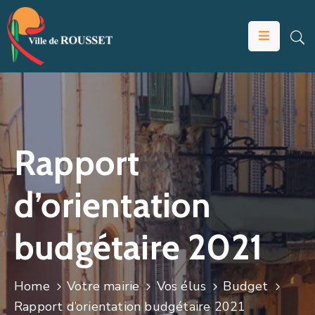
VOTRE
MAIRIE
VIVRE
À
ROUSSET
Rapport
ÉDUCATION
d’orientation
ET
JEUNESSE
budgétaire 2021
SOLIDARITÉS
ÉCONOMIE
Home
Votre mairie
Vos élus
Budget
ANIMATION
Rapport d’orientation budgétaire 2021