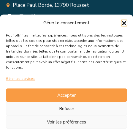
Place Paul Borde, 13790 Rousset
Gérer le consentement
Pour offrir les meilleures expériences, nous utilisons des technologies
Suivez toutes les informations &
telles que les cookies pour stocker et/ou accéder aux informations des
appareils. Le fait de consentir à ces technologies nous permettra de
actualités de votre ville !
traiter des données telles que le comportement de navigation ou les ID
uniques sur ce site. Le fait de ne pas consentir ou de retirer son
consentement peut avoir un effet négatif sur certaines caractéristiques et
fonctions.
Gérer les services
J’accepte de recevoir les actualités et informations de la
mairie de Rousset.
En savoir plus sur la gestion de mes
Accepter
données et mes droits.
Refuser
Voir les préférences
C.G.V
Politique de cookies