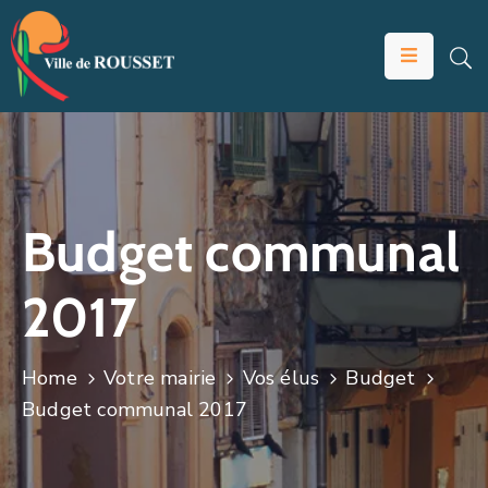
VOTRE
MAIRIE
VIVRE
À
ROUSSET
Budget communal
ÉDUCATION
2017
ET
JEUNESSE
SOLIDARITÉS
Home
Votre mairie
Vos élus
Budget
Budget communal 2017
ÉCONOMIE
ANIMATION