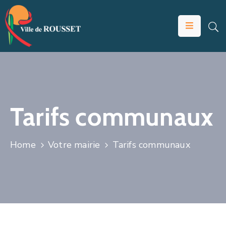
VOTRE
MAIRIE
VIVRE
À
ROUSSET
Tarifs communaux
ÉDUCATION
ET
Home
Votre mairie
Tarifs communaux
JEUNESSE
SOLIDARITÉS
ÉCONOMIE
ANIMATION