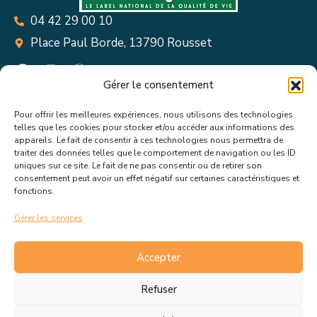
04 42 29 00 10
Place Paul Borde, 13790 Rousset
Gérer le consentement
Pour offrir les meilleures expériences, nous utilisons des technologies
Suivez toutes les informations &
telles que les cookies pour stocker et/ou accéder aux informations des
appareils. Le fait de consentir à ces technologies nous permettra de
actualités de votre ville !
traiter des données telles que le comportement de navigation ou les ID
uniques sur ce site. Le fait de ne pas consentir ou de retirer son
consentement peut avoir un effet négatif sur certaines caractéristiques et
fonctions.
Gérer les services
J’accepte de recevoir les actualités et informations de la
mairie de Rousset.
En savoir plus sur la gestion de mes
Accepter
données et mes droits.
Refuser