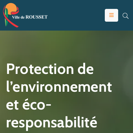
VOTRE
MAIRIE
VIVRE
À
ROUSSET
Protection de
ÉDUCATION
l’environnement
ET
JEUNESSE
et éco-
SOLIDARITÉS
ÉCONOMIE
responsabilité
ANIMATION