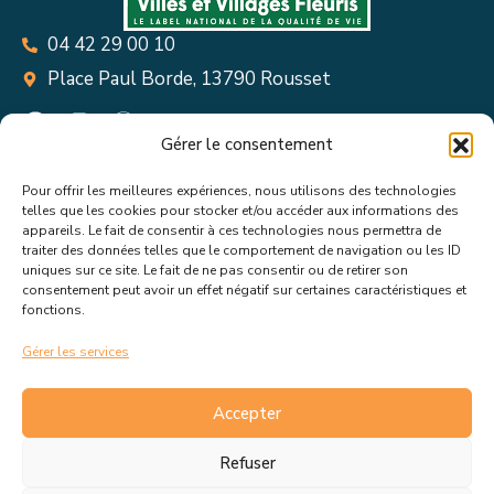
04 42 29 00 10
Place Paul Borde, 13790 Rousset
Gérer le consentement
Pour offrir les meilleures expériences, nous utilisons des technologies
Suivez toutes les informations &
telles que les cookies pour stocker et/ou accéder aux informations des
appareils. Le fait de consentir à ces technologies nous permettra de
actualités de votre ville !
traiter des données telles que le comportement de navigation ou les ID
uniques sur ce site. Le fait de ne pas consentir ou de retirer son
consentement peut avoir un effet négatif sur certaines caractéristiques et
fonctions.
Gérer les services
J’accepte de recevoir les actualités et informations de la
mairie de Rousset.
En savoir plus sur la gestion de mes
Accepter
données et mes droits.
Refuser