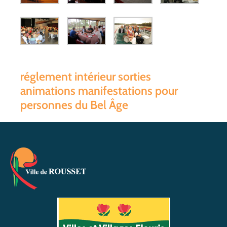
réglement intérieur sorties
animations manifestations pour
personnes du Bel Âge