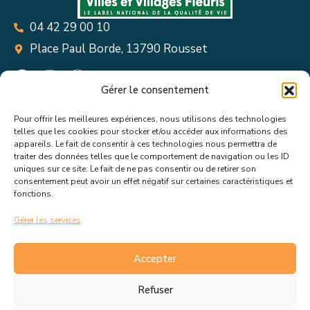
04 42 29 00 10
Place Paul Borde, 13790 Rousset
Gérer le consentement
Pour offrir les meilleures expériences, nous utilisons des technologies
Suivez toutes les informations &
telles que les cookies pour stocker et/ou accéder aux informations des
appareils. Le fait de consentir à ces technologies nous permettra de
actualités de votre ville !
traiter des données telles que le comportement de navigation ou les ID
uniques sur ce site. Le fait de ne pas consentir ou de retirer son
consentement peut avoir un effet négatif sur certaines caractéristiques et
fonctions.
Gérer les services
J’accepte de recevoir les actualités et informations de la
mairie de Rousset.
En savoir plus sur la gestion de mes
Accepter
données et mes droits.
Refuser