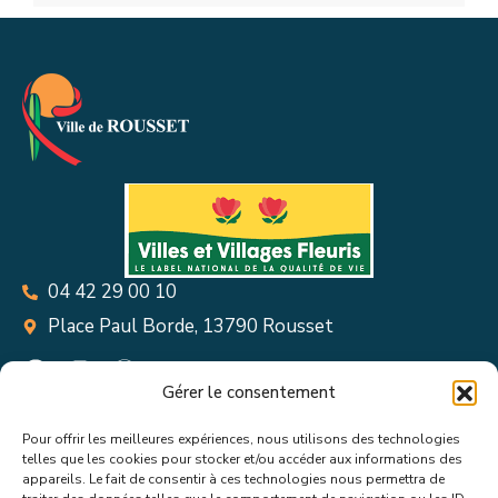
04 42 29 00 10
Place Paul Borde, 13790 Rousset
Gérer le consentement
Pour offrir les meilleures expériences, nous utilisons des technologies
Suivez toutes les informations &
telles que les cookies pour stocker et/ou accéder aux informations des
appareils. Le fait de consentir à ces technologies nous permettra de