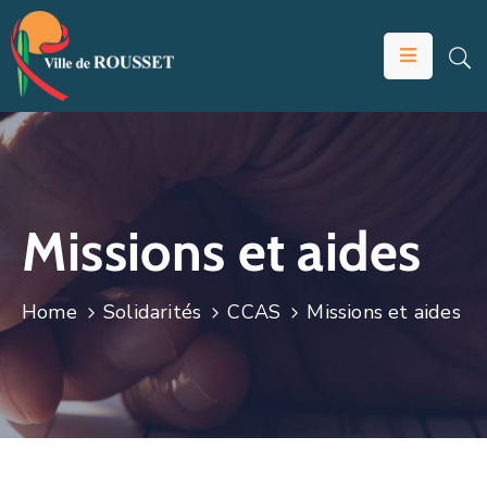
VOTRE
MAIRIE
VIVRE
À
ROUSSET
Missions et aides
ÉDUCATION
ET
Home
Solidarités
CCAS
Missions et aides
JEUNESSE
SOLIDARITÉS
ÉCONOMIE
ANIMATION