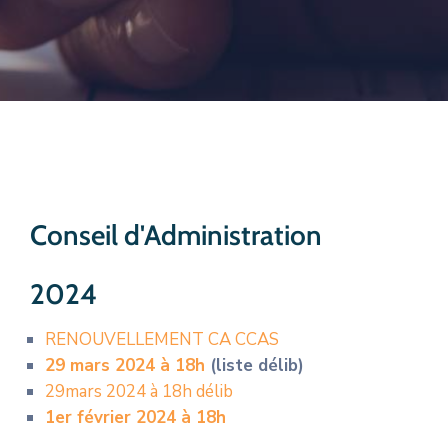
CULTURE
SPORTS
Conseil d'Administration
2024
RENOUVELLEMENT CA CCAS
29 mars 2024 à 18h
(liste délib)
29mars
2024 à 18h délib
1
er février 2024 à 18h