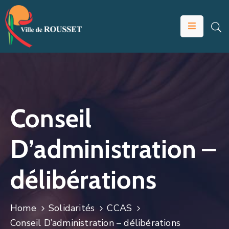
VOTRE
MAIRIE
VIVRE
À
ROUSSET
Conseil
ÉDUCATION
D’administration –
ET
JEUNESSE
délibérations
SOLIDARITÉS
ÉCONOMIE
Home
Solidarités
CCAS
ANIMATION
Conseil D’administration – délibérations