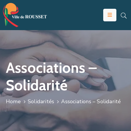
VOTRE
MAIRIE
VIVRE
À
ROUSSET
Associations –
ÉDUCATION
Solidarité
ET
JEUNESSE
SOLIDARITÉS
Home
Solidarités
Associations – Solidarité
ÉCONOMIE
ANIMATION