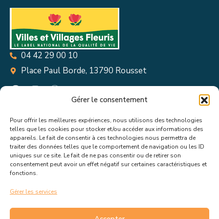
04 42 29 00 10
Place Paul Borde, 13790 Rousset
Gérer le consentement
Pour offrir les meilleures expériences, nous utilisons des technologies
Suivez toutes les informations &
telles que les cookies pour stocker et/ou accéder aux informations des
appareils. Le fait de consentir à ces technologies nous permettra de
actualités de votre ville !
traiter des données telles que le comportement de navigation ou les ID
uniques sur ce site. Le fait de ne pas consentir ou de retirer son
consentement peut avoir un effet négatif sur certaines caractéristiques et
fonctions.
Gérer les services
J’accepte de recevoir les actualités et informations de la
mairie de Rousset.
En savoir plus sur la gestion de mes
Accepter
données et mes droits.