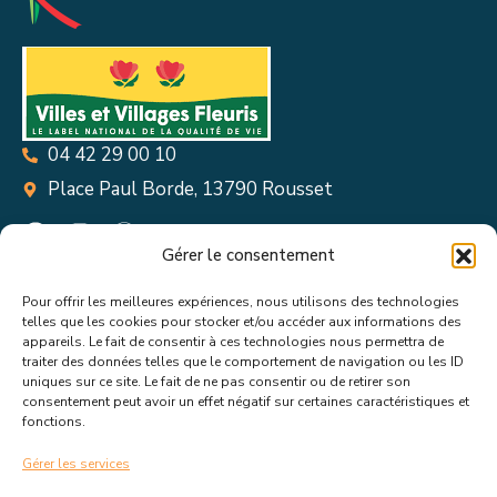
04 42 29 00 10
Place Paul Borde, 13790 Rousset
Gérer le consentement
Pour offrir les meilleures expériences, nous utilisons des technologies
Suivez toutes les informations &
telles que les cookies pour stocker et/ou accéder aux informations des
appareils. Le fait de consentir à ces technologies nous permettra de
actualités de votre ville !
traiter des données telles que le comportement de navigation ou les ID
uniques sur ce site. Le fait de ne pas consentir ou de retirer son
consentement peut avoir un effet négatif sur certaines caractéristiques et
fonctions.
Gérer les services
J’accepte de recevoir les actualités et informations de la