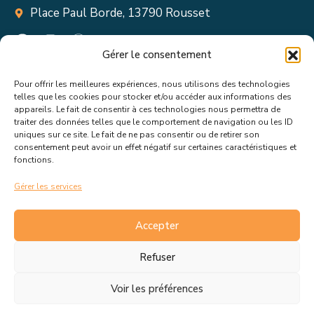
Place Paul Borde, 13790 Rousset
Gérer le consentement
Pour offrir les meilleures expériences, nous utilisons des technologies
Suivez toutes les informations &
telles que les cookies pour stocker et/ou accéder aux informations des
appareils. Le fait de consentir à ces technologies nous permettra de
actualités de votre ville !
traiter des données telles que le comportement de navigation ou les ID
uniques sur ce site. Le fait de ne pas consentir ou de retirer son
consentement peut avoir un effet négatif sur certaines caractéristiques et
fonctions.
Gérer les services
J’accepte de recevoir les actualités et informations de la
mairie de Rousset.
En savoir plus sur la gestion de mes
Accepter
données et mes droits.
Refuser
Voir les préférences
C.G.V
Politique de cookies