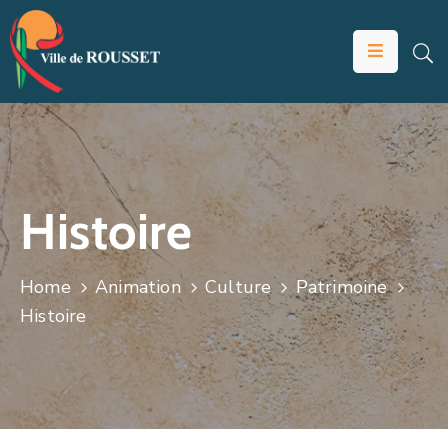
VOTRE
MAIRIE
VIVRE
À
ROUSSET
Histoire
ÉDUCATION
ET
Home
Animation
Culture
Patrimoine
JEUNESSE
Histoire
SOLIDARITÉS
ÉCONOMIE
ANIMATION