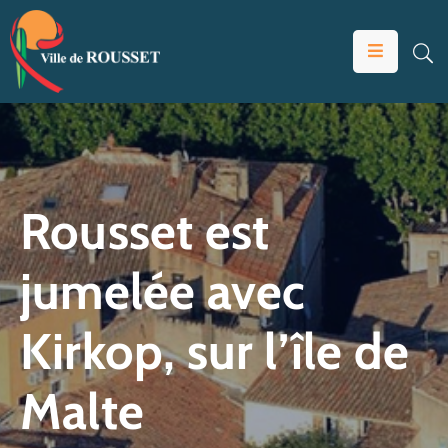
VOTRE
MAIRIE
VIVRE
À
ROUSSET
Rousset est
ÉDUCATION
jumelée avec
ET
JEUNESSE
Kirkop, sur l’île de
SOLIDARITÉS
ÉCONOMIE
Malte
ANIMATION