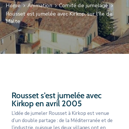
Home
Animation
Comité de jumelage
CULTURE
Rousset est jumelée avec Kirkop, sur l’île de
Malte
SPORTS
Rousset s'est jumelée avec
Kirkop en avril 2005
L’idée de jumeler Rousset à Kirkop est venue
d’un double partage : de la Méditerranée et de
l’industrie, puisque les deux villages ont en